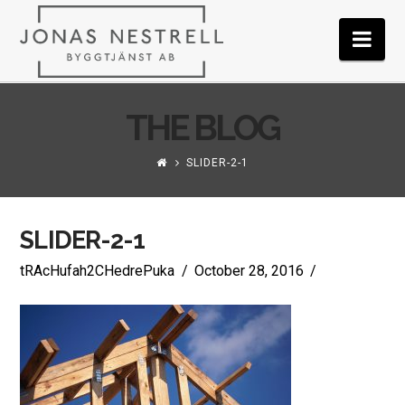
JONAS
Nav
NESTRELL
THE BLOG
BYGGTJÄNST
SLIDER-2-1
AB
SLIDER-2-1
tRAcHufah2CHedrePuka
October 28, 2016