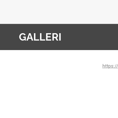
JONAS
NESTRELL
GALLERI
BYGGTJÄNS
AB
https