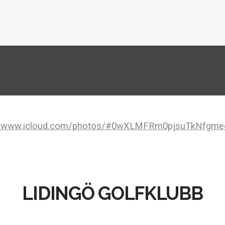
T
://www.icloud.com/photos/#0wXLMFRm0pjsuTkNfgm
LIDINGÖ GOLFKLUBB