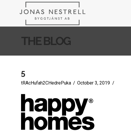
JONAS
NESTRELL
THE BLOG
BYGGTJÄNS
AB
5
tRAcHufah2CHedrePuka
October 3, 2019